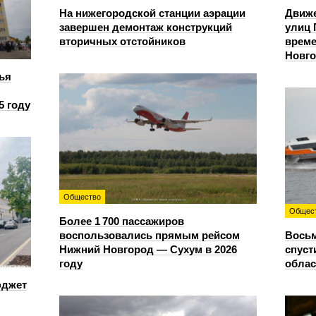
На нижегородской станции аэрации
Движе
завершен демонтаж конструкций
улиц 
вторичных отстойников
време
Новг
ья
5 году
Общество
Общес
Более 1 700 пассажиров
воспользовались прямым рейсом
Восьм
Нижний Новгород — Сухум в 2026
спуст
году
облас
юджет