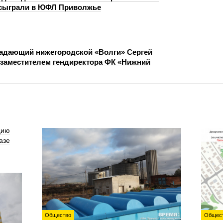
 сыграли в ЮФЛ Приволжье
адающий нижегородской «Волги» Сергей
 заместителем гендиректора ФК «Нижний
цию
азе
Общество
Общес