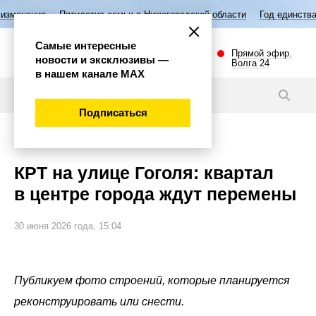
е семьи в Нижегородской области
Год единства народов России
Вы
Самые интересные
Прямой эфир.
новости и эксклюзивы —
Волга 24
в нашем канале МАХ
Статьи
Подписаться
Общество
КРТ на улице Гоголя: квартал
в центре города ждут перемены
30 июня 2026 года, 15:04
Публикуем фото строений, которые планируется
реконструировать или снести.