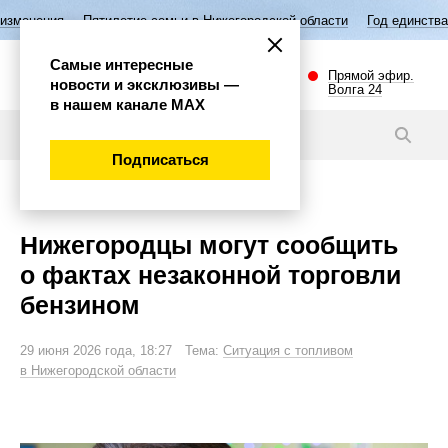
илетие семьи в Нижегородской области
Год единства народов России
Самые интересные
Прямой эфир.
новости и эксклюзивы —
Волга 24
в нашем канале МАХ
Новости
Подписаться
Важно
Нижегородцы могут сообщить
о фактах незаконной торговли
бензином
29 июня 2026 года, 18:27 Тема:
Ситуация с топливом
в Нижегородской области