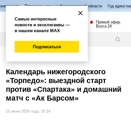
илетие семьи в Нижегородской области
Год единства народов России
Самые интересные
Прямой эфир.
новости и эксклюзивы —
Волга 24
в нашем канале МАХ
Новости
Подписаться
Спорт
Календарь нижегородского
«Торпедо»: выездной старт
против «Спартака» и домашний
матч с «Ак Барсом»
15 июня 2026 года, 16:24