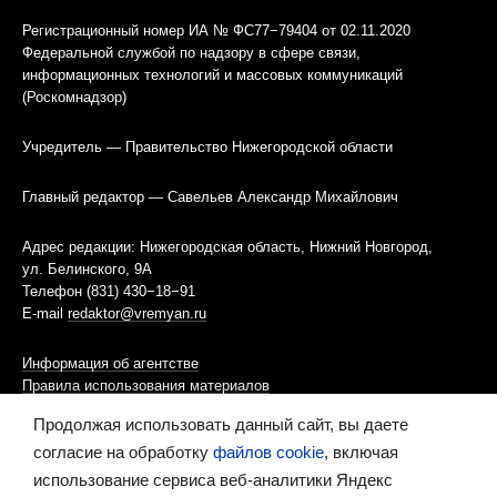
Регистрационный номер ИА № ФС77−79404 от 02.11.2020
Федеральной службой по надзору в сфере связи,
информационных технологий и массовых коммуникаций
(Роскомнадзор)
Учредитель — Правительство Нижегородской области
Главный редактор — Савельев Александр Михайлович
Адрес редакции: Нижегородская область, Нижний Новгород,
ул. Белинского, 9А
Телефон (831) 430−18−91
E-mail
redaktor@vremyan.ru
Информация об агентстве
Правила использования материалов
Продолжая использовать данный сайт, вы даете
Информационная политика использования «cookies»-файлов
согласие на обработку
файлов cookie
, включая
использование сервиса веб-аналитики Яндекс
Ресурс содержит материалы 16+