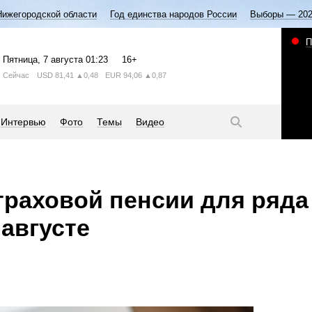
Нижегородской области
Год единства народов России
Выборы — 20
П
Пятница
, 7 августа
01:23
16+
Сейчас
USD
81,41
▲0,48
EUR
94,06
▲0,87
Интервью
Фото
Темы
Видео
траховой пенсии для ряда
 августе