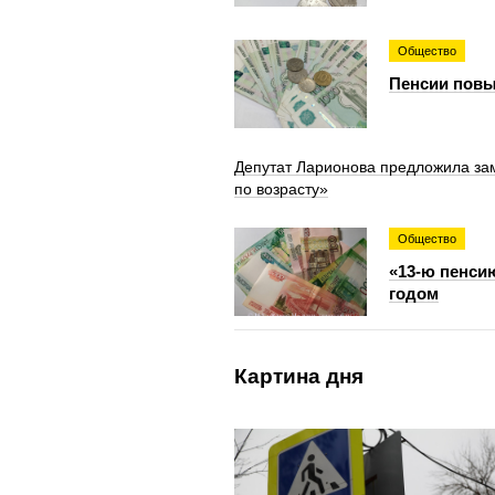
Общество
Пенсии повы
Депутат Ларионова предложила за
по возрасту»
Общество
«13-ю пенси
годом
Картина дня