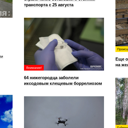
транспорта с 25 августа
Происш
ли
Еще о
на же
Внимание!
64 нижегородца заболели
иксодовым клещевым боррелиозом
Губерн