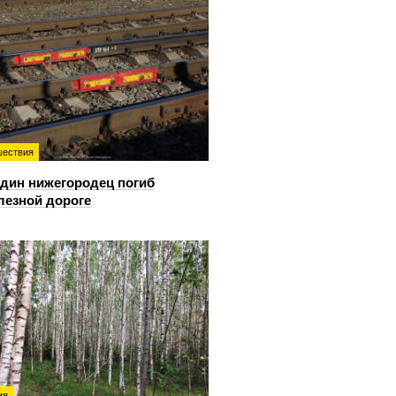
ествия
дин нижегородец погиб
лезной дороге
ия