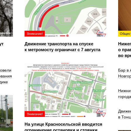
Внимание!
Общес
ут
Движение транспорта на спуске
Ниже
к метромосту ограничат с 7 августа
о пра
во вр
ровели
Бар в
ования
Новго
дике
Нижни
город
Движе
Внимание!
в Тон
На улице Красносельской вводится
ограничение остановки и стоянки