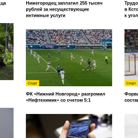
дца
Нижегородец заплатил 255 тысяч
Трудо
рублей за несуществующие
в Кст
интимные услуги
к уго
Спорт
Спорт
ФК «Нижний Новгород» разгромил
Форв
«Нефтехимик» со счетом 5:1
соста