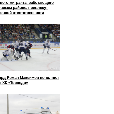
вого мигранта, работающего
овском районе, привлекут
ловной ответственности
ард Роман Максимов пополнил
в ХК «Торпедо»