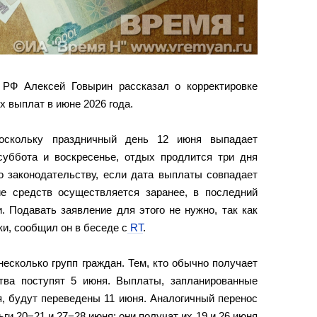
 РФ Алексей Говырин рассказал о корректировке
 выплат в июне 2026 года.
поскольку праздничный день 12 июня выпадает
суббота и воскресенье, отдых продлится три дня
о законодательству, если дата выплаты совпадает
е средств осуществляется заранее, в последний
. Подавать заявление для этого не нужно, так как
и, сообщил он в беседе с
RT
.
есколько групп граждан. Тем, кто обычно получает
ства поступят 5 июня. Выплаты, запланированные
, будут переведены 11 июня. Аналогичный перенос
ги 20−21 и 27−28 июня: они получат их 19 и 26 июня