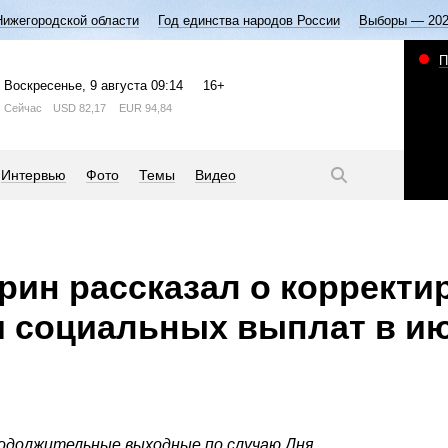
Нижегородской области
Год единства народов России
Выборы — 20
П
Воскресенье
, 9 августа
09:14
16+
Сейчас
USD
82,17
EUR
94,84
Интервью
Фото
Темы
Видео
рин рассказал о корректи
и социальных выплат в и
одолжительные выходные по случаю Дня