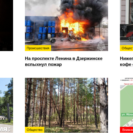
Происшествия
Общес
На проспекте Ленина в Дзержинске
Нижег
вспыхнул пожар
кофе 
Общество
Вниман