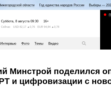
Нижегородской области
Год единства народов России
Выборы — 20
П
Суббота
, 8 августа
09:30
16+
Сейчас
USD
82,17
▲0,76
EUR
94,84
▲0,78
Интервью
Фото
Темы
Видео
ий Минстрой поделился о
РТ и цифровизации с нов