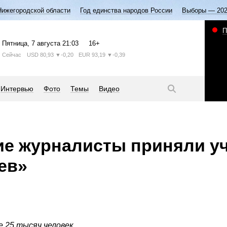
Нижегородской области
Год единства народов России
Выборы — 20
П
Пятница
, 7 августа
21:03
16+
Сейчас
USD
80,93
▼-0,20
EUR
93,19
▼-0,39
Интервью
Фото
Темы
Видео
е журналисты приняли у
ев»
е 25 тысяч человек.