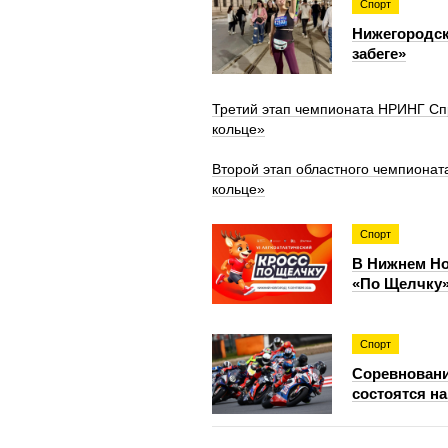
Спорт
Нижегородск
забеге»
Третий этап чемпионата НРИНГ Спр
кольце»
Второй этап областного чемпионата
кольце»
Спорт
В Нижнем Но
«По Щелчку
Спорт
Соревновани
состоятся н