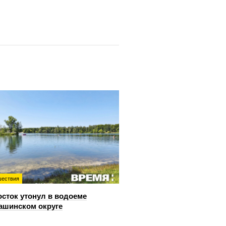
ествия
сток утонул в водоеме
ашинском округе