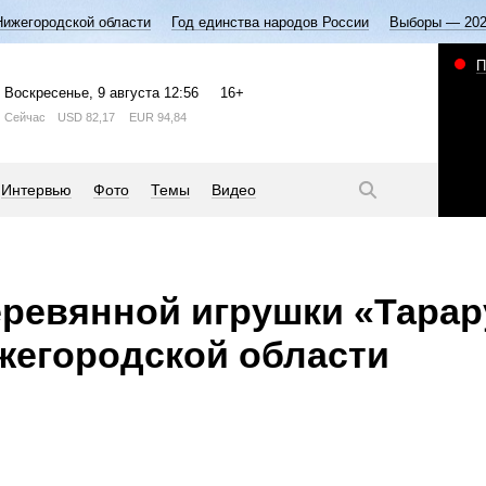
Нижегородской области
Год единства народов России
Выборы — 20
П
Воскресенье
, 9 августа
12:56
16+
Сейчас
USD
82,17
EUR
94,84
Интервью
Фото
Темы
Видео
ревянной игрушки «Тара
жегородской области