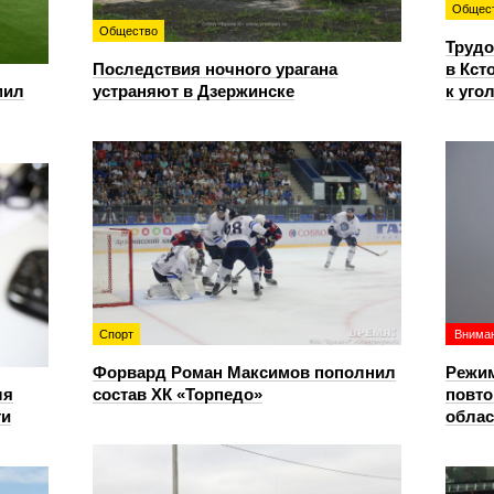
Общес
Общество
Трудо
Последствия ночного урагана
в Кст
мил
устраняют в Дзержинске
к уго
Спорт
Вниман
Форвард Роман Максимов пополнил
Режим
ля
состав ХК «Торпедо»
повто
ти
облас