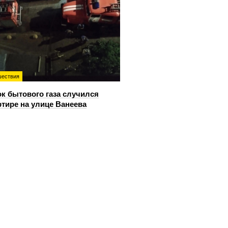
ествия
к бытового газа случился
ртире на улице Ванеева