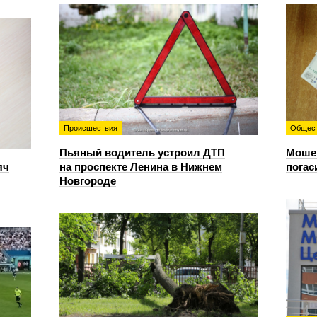
Происшествия
Общес
Пьяный водитель устроил ДТП
Мошен
яч
на проспекте Ленина в Нижнем
погас
Новгороде