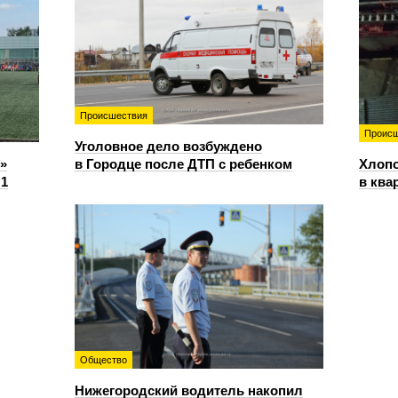
Происшествия
Происш
Уголовное дело возбуждено
»
в Городце после ДТП с ребенком
Хлопо
:1
в ква
Общество
Нижегородский водитель накопил