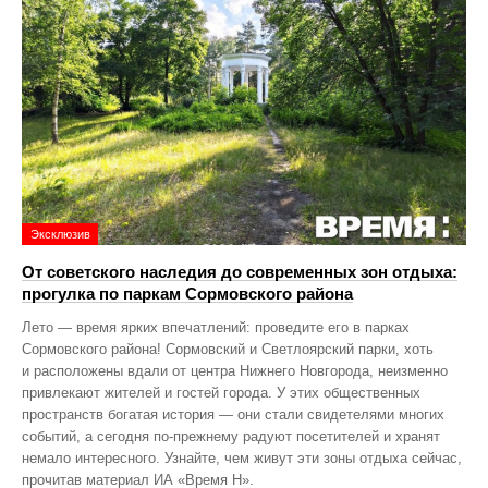
Эксклюзив
От советского наследия до современных зон отдыха:
прогулка по паркам Сормовского района
Лето — время ярких впечатлений: проведите его в парках
Сормовского района! Сормовский и Светлоярский парки, хоть
и расположены вдали от центра Нижнего Новгорода, неизменно
привлекают жителей и гостей города. У этих общественных
пространств богатая история — они стали свидетелями многих
событий, а сегодня по‑прежнему радуют посетителей и хранят
немало интересного. Узнайте, чем живут эти зоны отдыха сейчас,
прочитав материал ИА «Время Н».