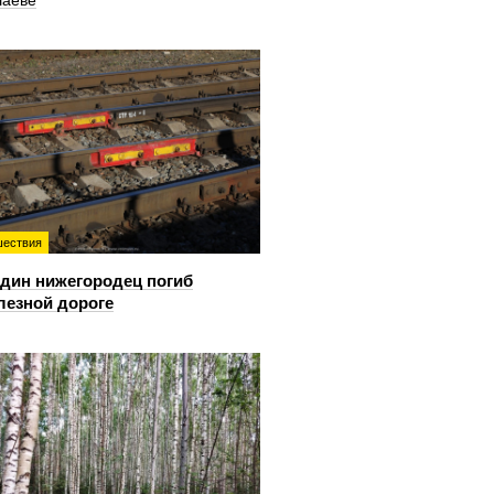
шаеве
ествия
дин нижегородец погиб
лезной дороге