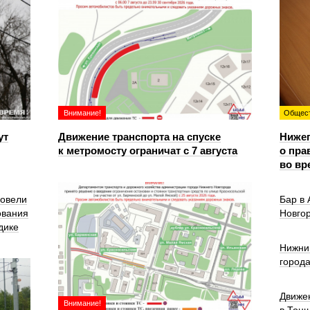
Внимание!
Общес
ут
Движение транспорта на спуске
Ниже
к метромосту ограничат с 7 августа
о пра
во вр
ровели
Бар в
ования
Новго
дике
Нижни
город
Движе
Внимание!