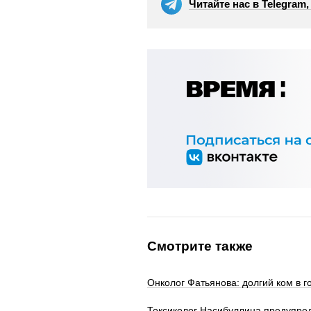
Читайте нас в Telegram
Смотрите также
Онколог Фатьянова: долгий ком в г
Токсиколог Насибуллина предупред