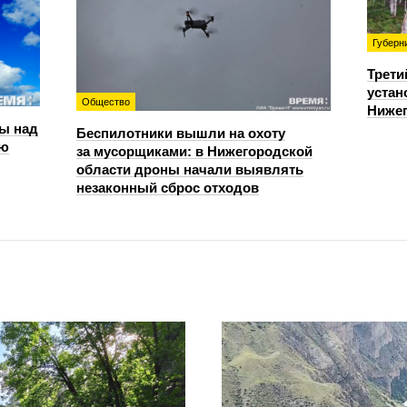
Губерн
Трети
устан
Общество
Нижег
ы над
Беспилотники вышли на охоту
ью
за мусорщиками: в Нижегородской
области дроны начали выявлять
незаконный сброс отходов