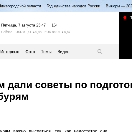
Нижегородской области
Год единства народов России
Выборы — 20
П
Пятница
, 7 августа
23:47
16+
Сейчас
USD
81,41
▲0,48
EUR
94,06
▲0,87
Интервью
Фото
Темы
Видео
 дали советы по подгото
бурям
урям важно выспаться, так как недостаток сна