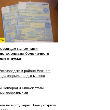
тво
городцам напомнили
вилах оплаты больничного
емя отпуска
 Автозаводском районе Нижнего
рода закрыли на два месяца
й Новгород и Бишкек стали
ами-побратимами
ние по мосту через Пижму открыто