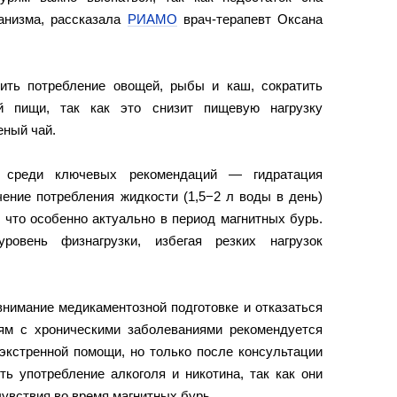
ганизма, рассказала
РИАМО
врач-терапевт Оксана
ить потребление овощей, рыбы и каш, сократить
й пищи, так как это снизит пищевую нагрузку
еный чай.
 среди ключевых рекомендаций — гидратация
чение потребления жидкости (1,5−2 л воды в день)
, что особенно актуально в период магнитных бурь.
овень физнагрузки, избегая резких нагрузок
внимание медикаментозной подготовке и отказаться
ям с хроническими заболеваниями рекомендуется
экстренной помощи, но только после консультации
ь употребление алкоголя и никотина, так как они
увствия во время магнитных бурь.