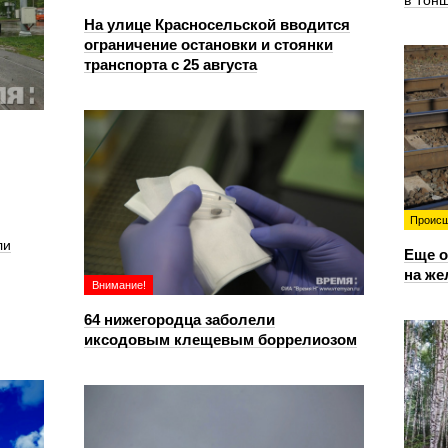
в Тон
На улице Красносельской вводится
ограничение остановки и стоянки
транспорта с 25 августа
Происш
ли
Еще о
на же
Внимание!
64 нижегородца заболели
иксодовым клещевым боррелиозом