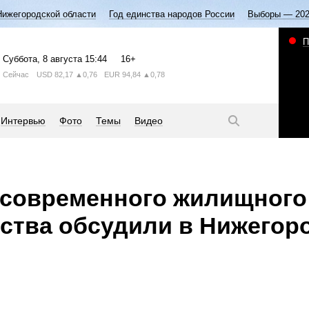
Нижегородской области
Год единства народов России
Выборы — 20
П
Суббота
, 8 августа
15:44
16+
Сейчас
USD
82,17
▲0,76
EUR
94,84
▲0,78
Интервью
Фото
Темы
Видео
 современного жилищного
ства обсудили в Нижегор