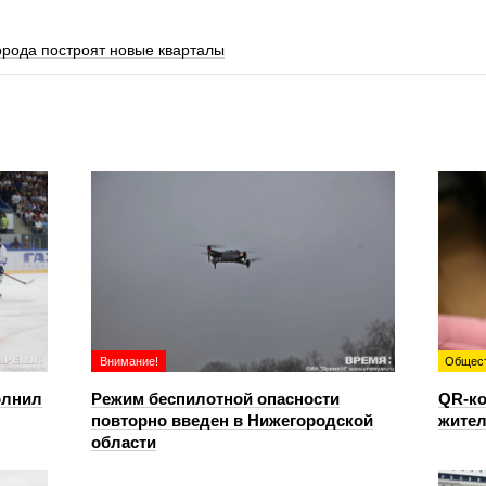
орода построят новые кварталы
Внимание!
Общес
олнил
Режим беспилотной опасности
QR-ко
повторно введен в Нижегородской
жител
области