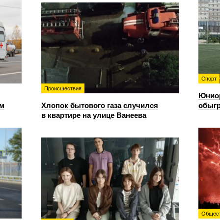
Спорт
Происшествия
Юнио
ом
Хлопок бытового газа случился
обыгр
в квартире на улице Ванеева
Общес