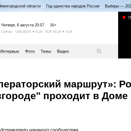
Нижегородской области
Год единства народов России
Выборы — 20
П
Четверг
, 6 августа
20:57
16+
Сейчас
USD
80,93
▼-0,20
EUR
93,19
▼-0,39
Интервью
Фото
Темы
Видео
ператорский маршрут»: Р
городе" проходит в Доме
едставители научного сообщества.