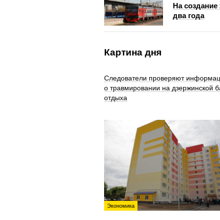
На создание
два года
Картина дня
Следователи проверяют информа
о травмировании на дзержинской б
отдыха
Экономика