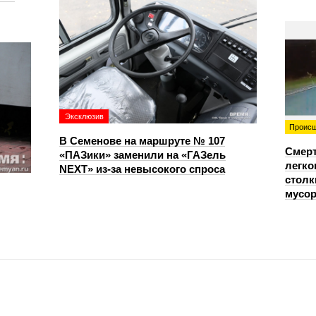
Эксклюзив
Происш
В Семенове на маршруте № 107
Смерт
«ПАЗики» заменили на «ГАЗель
легко
NEXT» из‑за невысокого спроса
столк
мусо