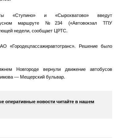
кты «Ступино» и «Сырохватово» введут
обусном маршруте №234 («Автовокзал ТПУ
ующей недели, сообщает ЦРТС.
АО «Городецпассажиравтотранс». Решение было
жнем Новгороде вернули движение автобусов
кимова — Мещерский бульвар.
е оперативные новости читайте в нашем