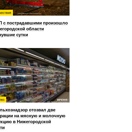
ествия
П с пострадавшими произошло
егородской области
нувшие сутки
тво
льхознадзор отозвал две
рации на мясную и молочную
кцию в Нижегородской
ти