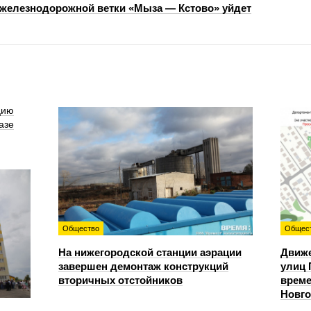
 железнодорожной ветки «Мыза — Кстово» уйдет
цию
азе
Общество
Общес
На нижегородской станции аэрации
Движе
завершен демонтаж конструкций
улиц 
вторичных отстойников
време
Новг