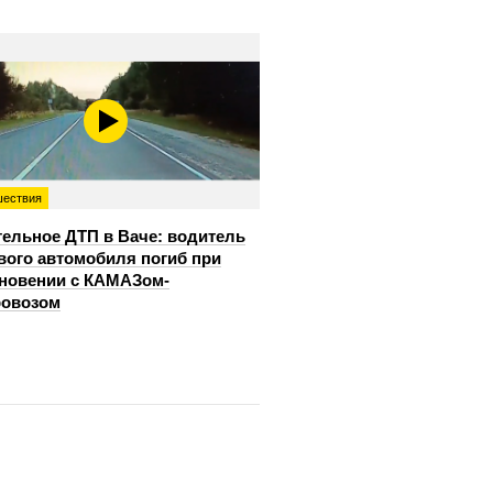
ествия
ельное ДТП в Ваче: водитель
вого автомобиля погиб при
новении с КАМАЗом-
ровозом