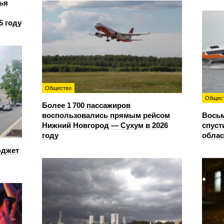
ья
5 году
Общество
Общес
Более 1 700 пассажиров
воспользовались прямым рейсом
Восьм
Нижний Новгород — Сухум в 2026
спуст
году
облас
юджет