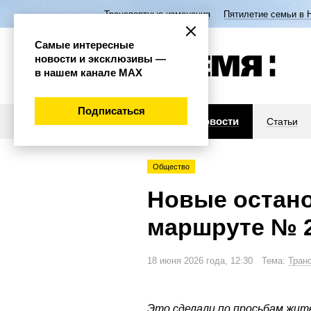
Транспортные изменения
Пятилетие семьи в 
Самые интересные
новости и эксклюзивы —
в нашем канале МАХ
Подписаться
Новости
Статьи
Общество
Новые остано
маршруте № 
18 июня 2026 года, 12:30 Тема:
Тран
Это сделали по просьбам жит