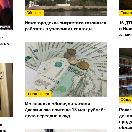
Общество
Происш
Нижегородские энергетики готовятся
16 ДТ
работать в условиях непогоды
в Ниж
за ми
е
етом
Происшествия
Общес
Мошенники обманули жителя
Дзержинска почти на 18 млн рублей:
Россе
дело передано в суд
декла
проду
и
облас
сле