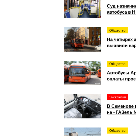
Суд назначи
автобуса в 
Общество
На четырех 
выявили на
Общество
Автобусы Ар
оплаты прое
Эксклюзив
В Семенове 
на «ГАЗель 
Общество