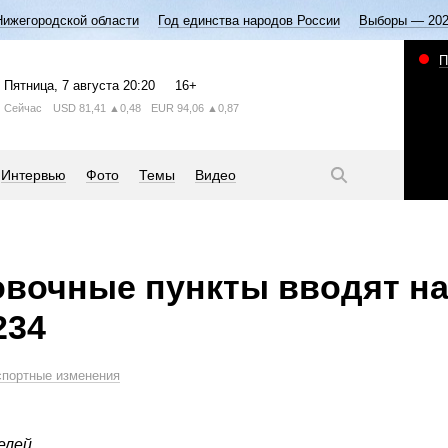
Нижегородской области
Год единства народов России
Выборы — 20
П
Пятница
, 7 августа
20:20
16+
Сейчас
USD
81,41
▲0,48
EUR
94,06
▲0,87
Интервью
Фото
Темы
Видео
вочные пункты вводят на
234
спортные изменения
елей.