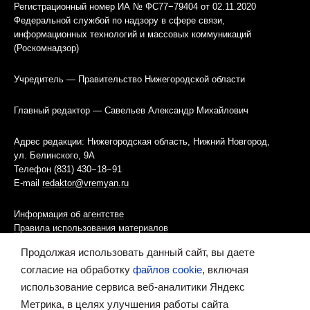
Регистрационный номер ИА № ФС77−79404 от 02.11.2020
Федеральной службой по надзору в сфере связи,
информационных технологий и массовых коммуникаций
(Роскомнадзор)
Учредитель — Правительство Нижегородской области
Главный редактор — Савельев Александр Михайлович
Адрес редакции: Нижегородская область, Нижний Новгород,
ул. Белинского, 9А
Телефон (831) 430−18−91
E-mail
redaktor@vremyan.ru
Информация об агентстве
Правила использования материалов
Продолжая использовать данный сайт, вы даете
Информационная политика использования «cookies»-файлов
согласие на обработку
файлов cookie
, включая
использование сервиса веб-аналитики Яндекс
Ресурс содержит материалы 16+
Метрика, в целях улучшения работы сайта