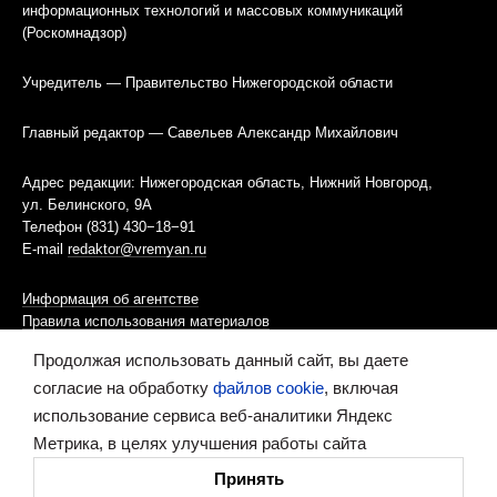
информационных технологий и массовых коммуникаций
(Роскомнадзор)
Учредитель — Правительство Нижегородской области
Главный редактор — Савельев Александр Михайлович
Адрес редакции: Нижегородская область, Нижний Новгород,
ул. Белинского, 9А
Телефон (831) 430−18−91
E-mail
redaktor@vremyan.ru
Информация об агентстве
Правила использования материалов
Продолжая использовать данный сайт, вы даете
Информационная политика использования «cookies»-файлов
согласие на обработку
файлов cookie
, включая
использование сервиса веб-аналитики Яндекс
Ресурс содержит материалы 16+
Метрика, в целях улучшения работы сайта
Сделано в digital-агентстве
Принять