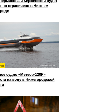
Пермякова и Керженской будет
нно ограничено в Нижнем
ороде
тво
ое судно «Метеор-120Р»
или на воду в Нижегородской
ти