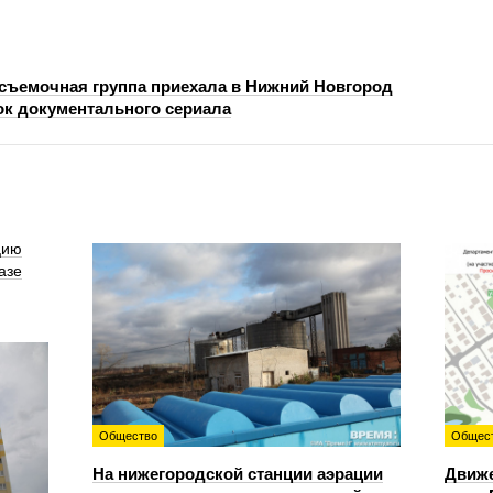
съемочная группа приехала в Нижний Новгород
к документального сериала
цию
азе
Общество
Общес
На нижегородской станции аэрации
Движе