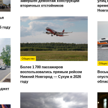
завершен демонтаж конструкций
улиц 
вторичных отстойников
време
Новг
ья
5 году
Общество
Общес
Более 1 700 пассажиров
воспользовались прямым рейсом
Восьм
Нижний Новгород — Сухум в 2026
спуст
году
облас
юджет