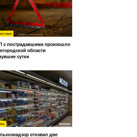
ествия
П с пострадавшими произошло
егородской области
нувшие сутки
тво
льхознадзор отозвал две