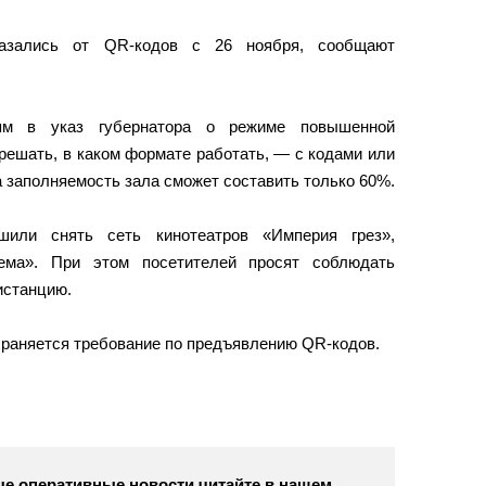
казались от QR-кодов с 26 ноября, сообщают
иям в указ губернатора о режиме повышенной
решать, в каком формате работать, — с кодами или
за заполняемость зала сможет составить только 60%.
ешили снять сеть кинотеатров «Империя грез»,
ема». При этом посетителей просят соблюдать
истанцию.
храняется требование по предъявлению QR-кодов.
е оперативные новости читайте в нашем