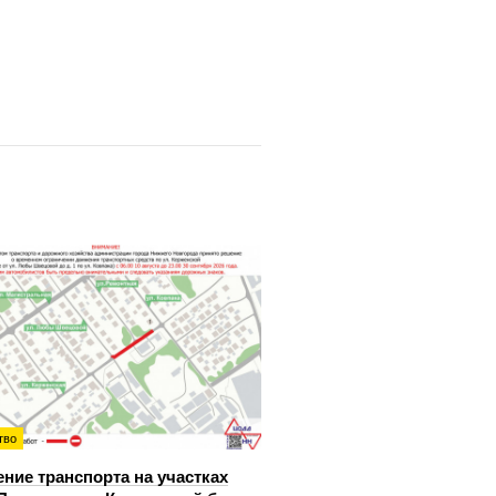
тво
ние транспорта на участках