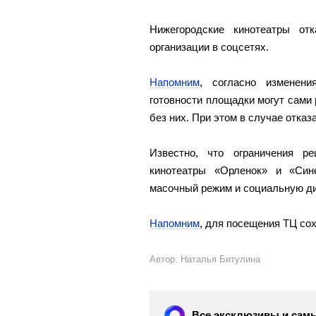
Нижегородские кинотеатры от
организации в соцсетях.
Напомним
, согласно изменен
готовности площадки могут сами 
без них. При этом в случае отка
Известно, что ограничения р
кинотеатры «Орленок» и «Син
масочный режим и социальную д
Напомним
, для посещения ТЦ со
Автор: Наталья Битулина
Все эксклюзивы и самы