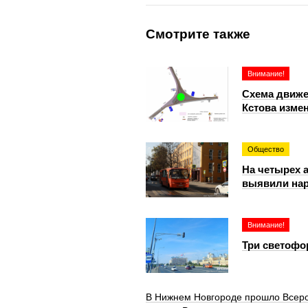
Смотрите также
Внимание!
Схема движе
Кстова измен
Общество
На четырех 
выявили на
Внимание!
Три светофо
В Нижнем Новгороде прошло Всер