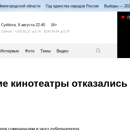
Нижегородской области
Год единства народов России
Выборы — 20
П
Суббота
, 8 августа
22:40
16+
Сейчас
USD
82,17
▲0,76
EUR
94,84
▲0,78
Интервью
Фото
Темы
Видео
е кинотеатры отказались
ря изменениям в указ губернатора.