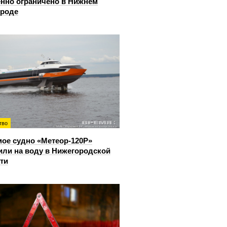
нно ограничено в Нижнем
ороде
тво
ое судно «Метеор-120Р»
или на воду в Нижегородской
ти