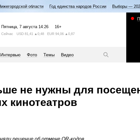
Нижегородской области
Год единства народов России
Выборы — 20
П
Пятница
, 7 августа
14:26
16+
Сейчас
USD
81,41
▲0,48
EUR
94,06
▲0,87
Интервью
Фото
Темы
Видео
ьше не нужны для посеще
х кинотеатров
няли решение об отмене QR-кодов.