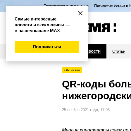
Транспортные изменения
Пятилетие семьи в 
Самые интересные
новости и эксклюзивы —
в нашем канале МАХ
Подписаться
Новости
Статьи
Общество
QR-коды бол
нижегородски
25 ноября 2021 года, 17:06
Многие кинотеатры сразу при