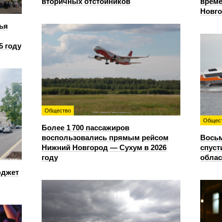
вторичных отстойников
време
Новг
ья
5 году
Общество
Общес
Более 1 700 пассажиров
воспользовались прямым рейсом
Восьм
Нижний Новгород — Сухум в 2026
спуст
году
облас
юджет