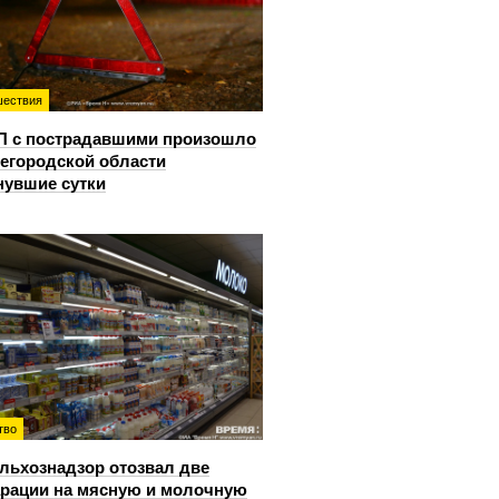
ествия
П с пострадавшими произошло
егородской области
нувшие сутки
тво
льхознадзор отозвал две
рации на мясную и молочную