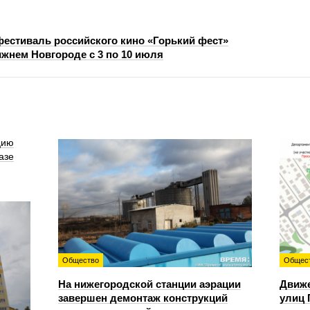
естиваль российского кино «Горький фест»
ижнем Новгороде с 3 по 10 июля
цию
азе
Общество
Общес
На нижегородской станции аэрации
Движе
завершен демонтаж конструкций
улиц 