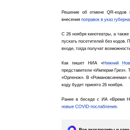
Решение об отмене QR-кодов п
внесения
поправок в указ губерн
С 26 ноября кинотеатры, а также
пускать посетителей без кодов. 
входе, тогда получат возможност
Как пишет НИА «
Нижний Нов
представители «Империи Грез». 
«Орленок». В «Романовсинема» 
коду будет принято 26 ноября.
Ранее в беседе с ИА «Время Н
новые COVID-послабления
.
Все эксклюзивы и самы