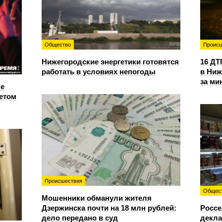
Общество
Происш
Нижегородские энергетики готовятся
16 ДТ
работать в условиях непогоды
в Ниж
за ми
е
етом
Происшествия
Общес
Мошенники обманули жителя
Дзержинска почти на 18 млн рублей:
Россе
дело передано в суд
декла