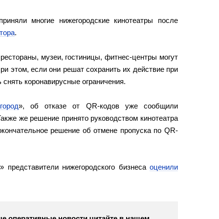
риняли многие нижегородские кинотеатры после
атора
.
 рестораны, музеи, гостиницы, фитнес-центры могут
При этом, если они решат сохранить их действие при
ь снять коронавирусные ограничения.
город
», об отказе от QR-кодов уже сообщили
Также же решение принято руководством кинотеатра
окончательное решение об отмене пропуска по QR-
» представители нижегородского бизнеса
оценили
е оперативные новости читайте в нашем