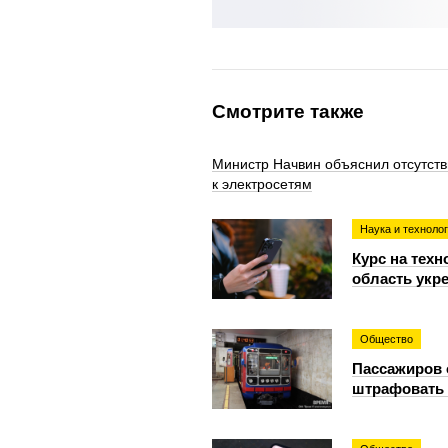
Смотрите также
Министр Начвин объяснил отсутств
к электросетям
Наука и техноло
Курс на тех
область укр
Общество
Пассажиров 
штрафовать 