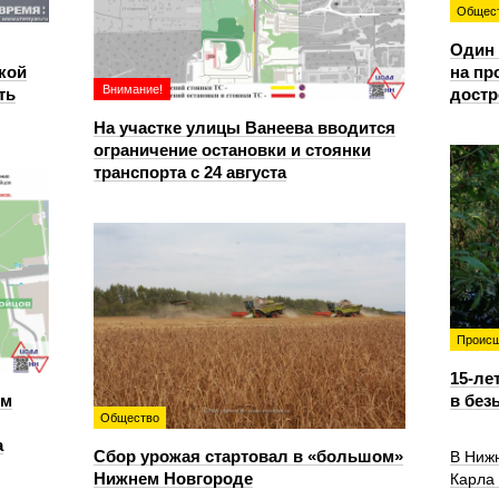
Общес
Один 
кой
на пр
Внимание!
ть
достр
На участке улицы Ванеева вводится
ограничение остановки и стоянки
транспорта с 24 августа
Происш
15-ле
ем
в без
Общество
а
Сбор урожая стартовал в «большом»
В Ниж
Нижнем Новгороде
Карла