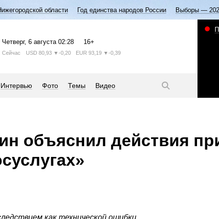
Нижегородской области
Год единства народов России
Выборы — 20
П
Четверг
, 6 августа
02:28
16+
Сейчас
USD
80,93
▼-0,20
EUR
93,19
▼-0,39
Интервью
Фото
Темы
Видео
ин объяснил действия пр
осуслугах»
ледствием как технической ошибки