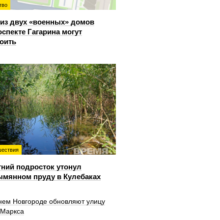
тво
из двух «военных» домов
оспекте Гагарина могут
оить
ествия
тний подросток утонул
ымянном пруду в Кулебаках
нем Новгороде обновляют улицу
 Маркса