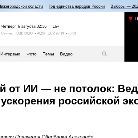
Нижегородской области
Год единства народов России
Выборы — 20
П
Четверг
, 6 августа
02:36
16+
Сейчас
USD
80,93
▼-0,20
EUR
93,19
▼-0,39
Интервью
Фото
Темы
Видео
ей от ИИ — не потолок: Ве
 ускорения российской эк
ателя Правления Сбербанка Александр