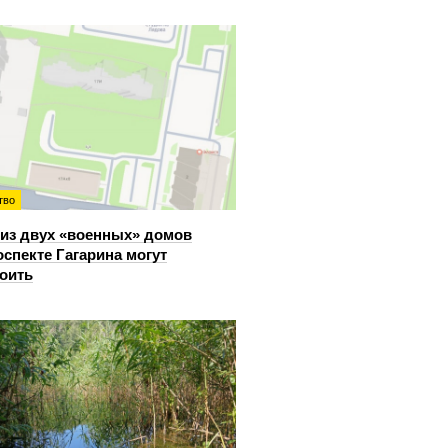
тво
из двух «военных» домов
оспекте Гагарина могут
оить