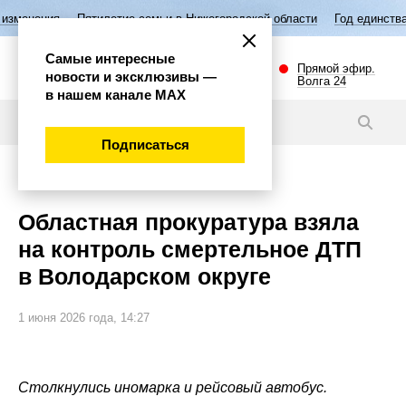
тилетие семьи в Нижегородской области
Год единства народов Росси
Самые интересные
Прямой эфир.
новости и эксклюзивы —
Волга 24
в нашем канале МАХ
Новости
Подписаться
Происшествия
Областная прокуратура взяла
на контроль смертельное ДТП
в Володарском округе
1 июня 2026 года, 14:27
Столкнулись иномарка и рейсовый автобус.