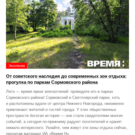
Эксклюзив
От советского наследия до современных зон отдыха:
прогулка по паркам Сормовского района
Лето — время ярких впечатлений: проведите его в парках
Сормовского района! Сормовский и Светлоярский парки, хоть
и расположены вдали от центра Нижнего Новгорода, неизменно
привлекают жителей и гостей города. У этих общественных
пространств богатая история — они стали свидетелями многих
событий, а сегодня по‑прежнему радуют посетителей и хранят
немало интересного. Узнайте, чем живут эти зоны отдыха сейчас,
прочитав материал ИА «Время Н».