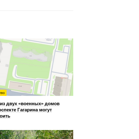
тво
из двух «военных» домов
оспекте Гагарина могут
оить