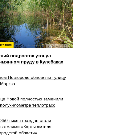
ествия
тний подросток утонул
ымянном пруду в Кулебаках
нем Новгороде обновляют улицу
 Маркса
ице Новой полностью заменили
 полукилометра теплотрасс
350 тысяч граждан стали
ователями «Карты жителя
ородской области»