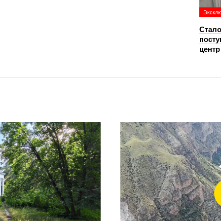
Экскл
Стало
посту
цент