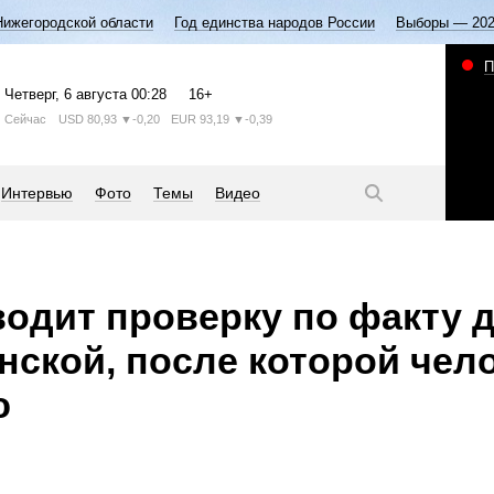
Нижегородской области
Год единства народов России
Выборы — 20
П
Четверг
, 6 августа
00:28
16+
Сейчас
USD
80,93
▼-0,20
EUR
93,19
▼-0,39
Интервью
Фото
Темы
Видео
одит проверку по факту 
нской, после которой чел
ю