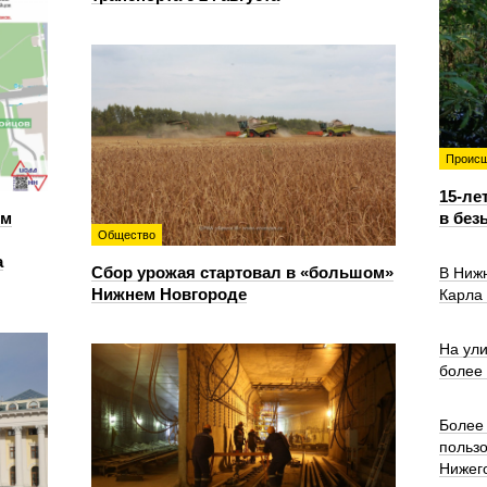
Происш
15-ле
ем
в без
Общество
а
Сбор урожая стартовал в «большом»
В Ниж
Нижнем Новгороде
Карла
На ул
более
Более 
польз
Нижег