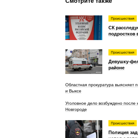
Смотрите также
Происшествия
СК расследу
подростков 
Происшествия
Девушку-фел
районе
Областная прокуратура выясняет п
и Выксе
Уголовное дело возбуждено после
Новгороде
Происшествия
Полиция зад