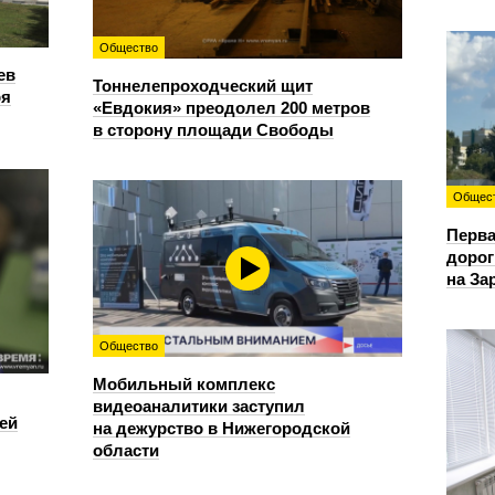
Общество
ев
Тоннелепроходческий щит
ря
«Евдокия» преодолел 200 метров
в сторону площади Свободы
Общес
Перва
дорог
на За
Общество
Мобильный комплекс
видеоаналитики заступил
ей
на дежурство в Нижегородской
области