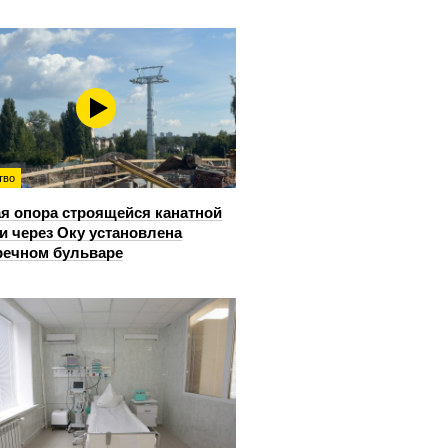
тво
я опора строящейся канатной
и через Оку установлена
речном бульваре