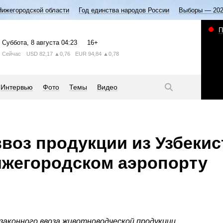
Нижегородской области
Год единства народов России
Выборы — 20
П
Суббота
, 8 августа
04:23
16+
Сейчас
USD
82,17
▲0,76
EUR
94,84
▲0,78
Интервью
Фото
Темы
Видео
воз продукции из Узбекис
ижегородском аэропорту
законного ввоза животноводческой продукции