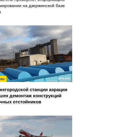
мировании на дзержинской базе
а
тво
жегородской станции аэрации
шен демонтаж конструкций
чных отстойников