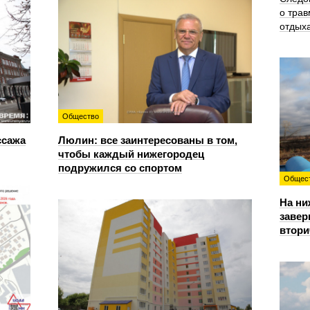
о трав
отдых
Общество
ссажа
Люлин: все заинтересованы в том,
чтобы каждый нижегородец
подружился со спортом
Общес
На ни
завер
втори