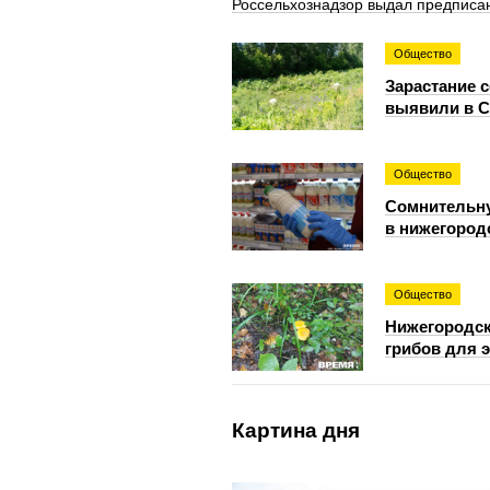
Россельхознадзор выдал предписан
Общество
Зарастание 
выявили в С
Общество
Сомнительн
в нижегород
Общество
Нижегородск
грибов для 
Картина дня