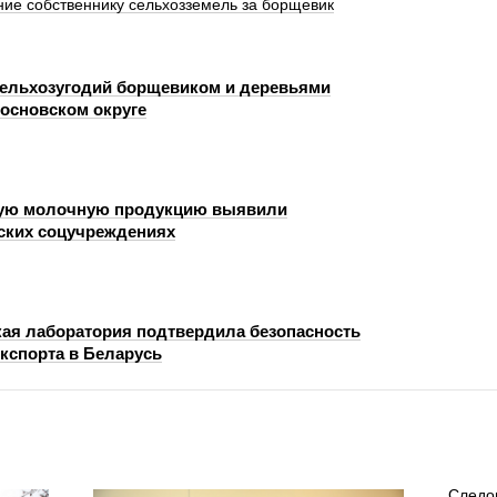
ие собственнику сельхозземель за борщевик
сельхозугодий борщевиком и деревьями
основском округе
ую молочную продукцию выявили
ских соцучреждениях
ая лаборатория подтвердила безопасность
экспорта в Беларусь
Следо