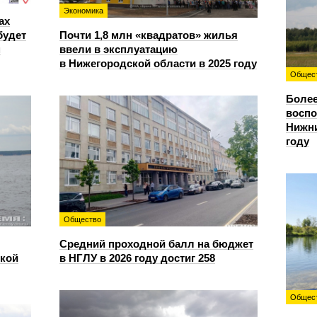
Экономика
ах
будет
Почти 1,8 млн «квадратов» жилья
м
ввели в эксплуатацию
в Нижегородской области в 2025 году
Общес
Более
восп
Нижни
году
Общество
Средний проходной балл на бюджет
ской
в НГЛУ в 2026 году достиг 258
Общес