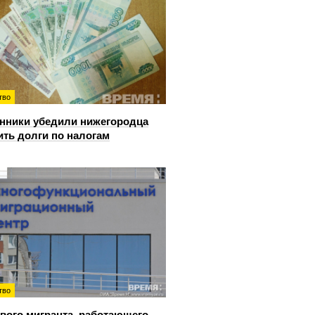
тво
ники убедили нижегородца
ить долги по налогам
тво
вого мигранта, работающего