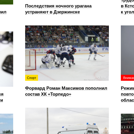
Последствия ночного урагана
в Кст
мил
устраняют в Дзержинске
к уго
Спорт
Вниман
Форвард Роман Максимов пополнил
Режим
ля
состав ХК «Торпедо»
повто
ти
облас