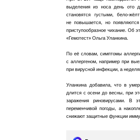
выделения из носа день ото д
становятся густыми, бело-жёл
не повышается, но появляются
приступообразное чихание. Об 
«Гемотест» Ольга Уланкина.
По её словам, симптомы аллерг
с аллергеном, например при выез
при вирусной инфекции, а неделя
Уланкина добавила, что в умер
длится с осени до весны, при э
заражения риновирусами. В э
переменчивой погоды, а накопл
снижают защитные функции имму