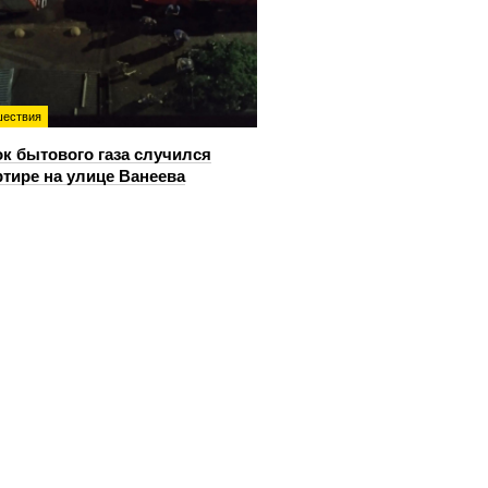
ествия
к бытового газа случился
ртире на улице Ванеева