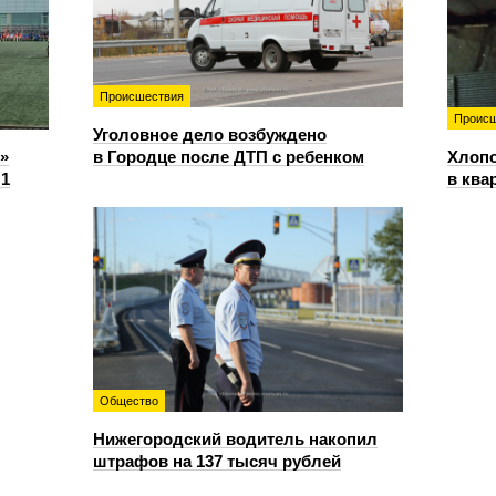
Происшествия
Происш
Уголовное дело возбуждено
»
в Городце после ДТП с ребенком
Хлопо
:1
в ква
Общество
Нижегородский водитель накопил
штрафов на 137 тысяч рублей