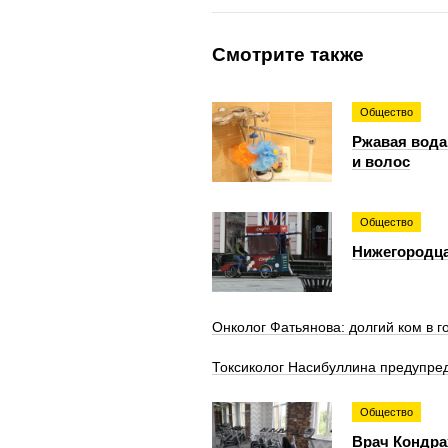
Смотрите также
Общество
Ржавая вода
и волос
Общество
Нижегородца
Онколог Фатьянова: долгий ком в г
Токсиколог Насибуллина предупред
Общество
Врач Кондра