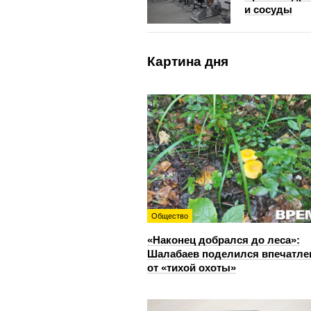
и сосуды
Картина дня
Общество
«Наконец добрался до леса»:
Шалабаев поделился впечатл
от «тихой охоты»