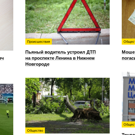
Происшествия
Общес
Пьяный водитель устроил ДТП
Мошен
яч
на проспекте Ленина в Нижнем
погас
Новгороде
Общес
Общество
Трудо