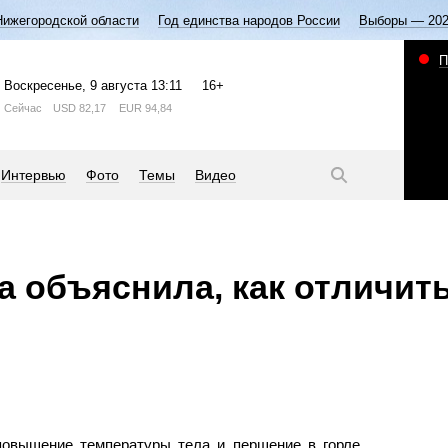
Нижегородской области
Год единства народов России
Выборы — 20
П
Воскресенье
, 9 августа
13:11
16+
Сейчас
USD
82,17
EUR
94,84
Интервью
Фото
Темы
Видео
а объяснила, как отличит
вышение температуры тела и першение в горле,