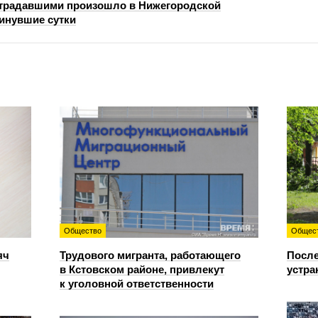
страдавшими произошло в Нижегородской
минувшие сутки
Общество
Общес
яч
Трудового мигранта, работающего
После
в Кстовском районе, привлекут
устра
к уголовной ответственности