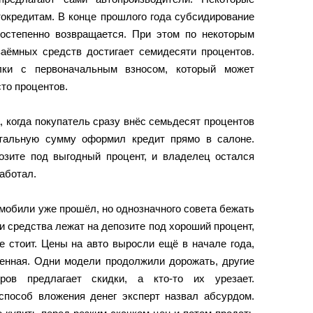
токредитам. В конце прошлого года субсидирование
постепенно возвращается. При этом по некоторым
заёмных средств достигает семидесяти процентов.
лки с первоначальным взносом, который может
сто процентов.
, когда покупатель сразу внёс семьдесят процентов
стальную сумму оформил кредит прямо в салоне.
озите под выгодный процент, и владелец остался
работал.
омобили уже прошёл, но однозначного совета бежать
ли средства лежат на депозите под хороший процент,
е стоит. Цены на авто выросли ещё в начале года,
ленная. Одни модели продолжили дорожать, другие
еров предлагает скидки, а кто-то их урезает.
способ вложения денег эксперт назвал абсурдом.