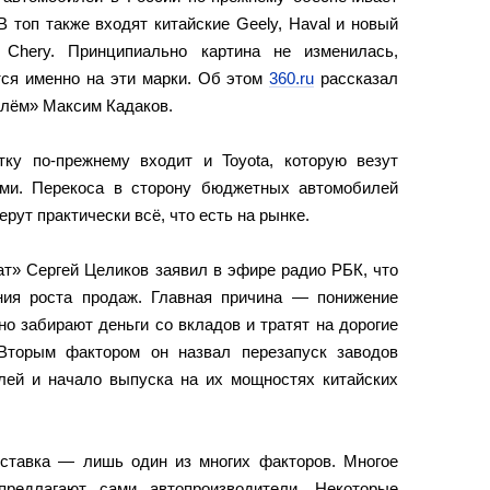
 топ также входят китайские Geely, Haval и новый
 Chery. Принципиально картина не изменилась,
тся именно на эти марки. Об этом
360.ru
рассказал
улём» Максим Кадаков.
ку по-прежнему входит и Toyota, которую везут
ями. Перекоса в сторону бюджетных автомобилей
ерут практически всё, что есть на рынке.
ат» Сергей Целиков заявил в эфире радио РБК, что
ния роста продаж. Главная причина — понижение
о забирают деньги со вкладов и тратят на дорогие
 Вторым фактором он назвал перезапуск заводов
ей и начало выпуска на их мощностях китайских
 ставка — лишь один из многих факторов. Многое
предлагают сами автопроизводители. Некоторые