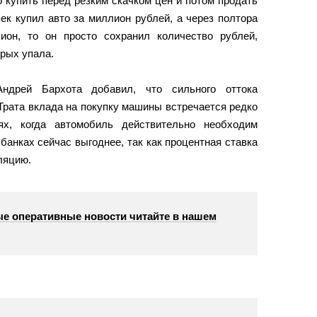
 купить перед резким скачком цен и потом продать
ек купил авто за миллион рублей, а через полтора
ион, то он просто сохранил количество рублей,
рых упала.
ндрей Бархота добавил, что сильного оттока
 Трата вклада на покупку машины встречается редко
ях, когда автомобиль действительно необходим
 банках сейчас выгоднее, так как процентная ставка
ляцию.
е оперативные новости читайте в нашем