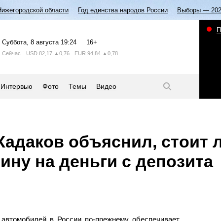
Нижегородской области
Год единства народов России
Выборы — 20
П
Суббота
, 8 августа
19:24
16+
Сейчас
USD
82,17
▲0,76
EUR
94,84
▲0,78
Интервью
Фото
Темы
Видео
Кадаков объяснил, стоит 
ину на деньги с депозита
 автомобилей в России по-прежнему обеспечивает