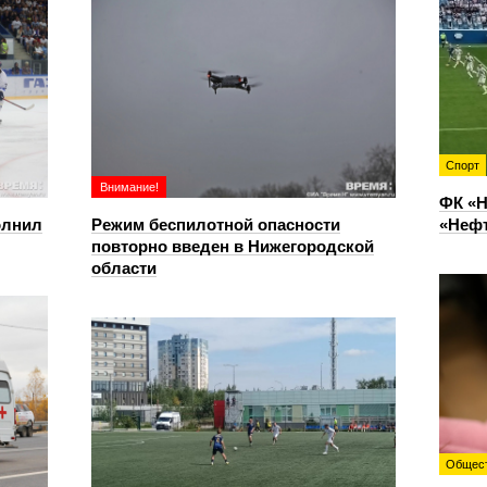
Спорт
Внимание!
ФК «Н
олнил
Режим беспилотной опасности
«Нефт
повторно введен в Нижегородской
области
Общес