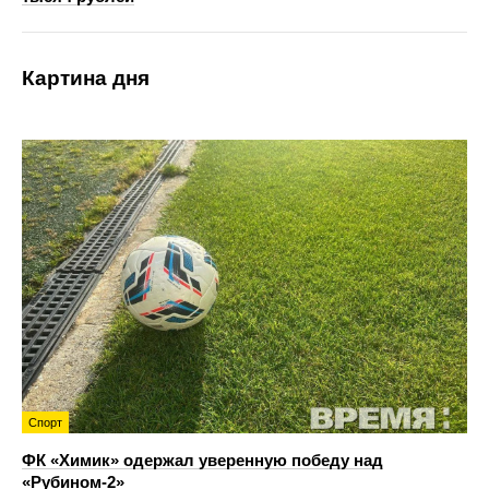
Картина дня
Спорт
ФК «Химик» одержал уверенную победу над
«Рубином‑2»