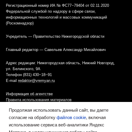
Регистрационный номер ИА № ФС77−79404 от 02.11.2020
Федеральной службой по надзору в сфере связи,
информационных технологий и массовых коммуникаций
(Роскомнадзор)
Учредитель — Правительство Нижегородской области
Главный редактор — Савельев Александр Михайлович
Адрес редакции: Нижегородская область, Нижний Новгород,
ул. Белинского, 9А
Телефон (831) 430−18−91
E-mail
redaktor@vremyan.ru
Информация об агентстве
Правила использования материалов
Продолжая использовать данный сайт, вы даете
Информационная политика использования «cookies»-файлов
согласие на обработку
файлов cookie
, включая
использование сервиса веб-аналитики Яндекс
Ресурс содержит материалы 16+