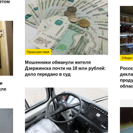
етом
Происшествия
Общес
Мошенники обманули жителя
Дзержинска почти на 18 млн рублей:
Россе
дело передано в суд
декла
проду
и
облас
сле