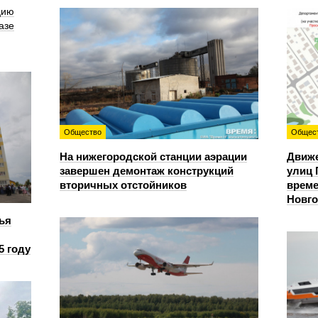
цию
азе
Общество
Общес
На нижегородской станции аэрации
Движе
завершен демонтаж конструкций
улиц 
вторичных отстойников
време
Новг
ья
5 году