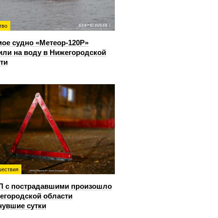
тво
ое судно «Метеор-120Р»
или на воду в Нижегородской
ти
ествия
П с пострадавшими произошло
егородской области
нувшие сутки