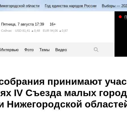
Нижегородской области
Год единства народов России
Выборы — 20
П
Пятница
, 7 августа
17:39
16+
Сейчас
USD
81,41
▲0,48
EUR
94,06
▲0,87
Интервью
Фото
Темы
Видео
собрания принимают учас
ях IV Съезда малых горо
и Нижегородской областе