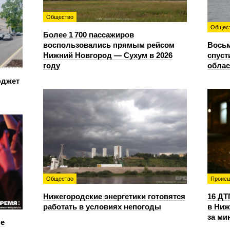
Общество
Общес
Более 1 700 пассажиров
воспользовались прямым рейсом
Восьм
Нижний Новгород — Сухум в 2026
спуст
году
облас
юджет
Общество
Происш
Нижегородские энергетики готовятся
16 ДТ
работать в условиях непогоды
в Ниж
за ми
е