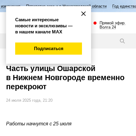
я
Пятилетие семьи в Нижегородской области
Год единства народов
Самые интересные
Прямой эфир.
новости и эксклюзивы —
Волга 24
в нашем канале МАХ
Новости
Подписаться
Часть улицы Ошарской
в Нижнем Новгороде временно
перекроют
24 июля 2025 года, 21:20
Работы начнутся с 25 июля