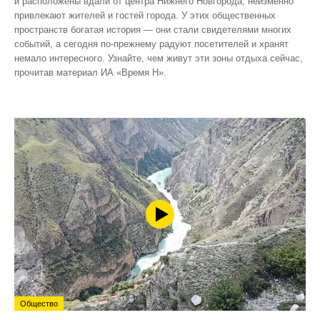
и расположены вдали от центра Нижнего Новгорода, неизменно
привлекают жителей и гостей города. У этих общественных
пространств богатая история — они стали свидетелями многих
событий, а сегодня по‑прежнему радуют посетителей и хранят
немало интересного. Узнайте, чем живут эти зоны отдыха сейчас,
прочитав материал ИА «Время Н».
Общество