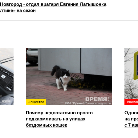
Новгород» отдал вратаря Евгения Латышонка
лтике» на сезон
Общество
Вниман
Почему недостаточно просто
Однос
подкармливать на улицах
на пр
бездомных кошек
с 7 ав