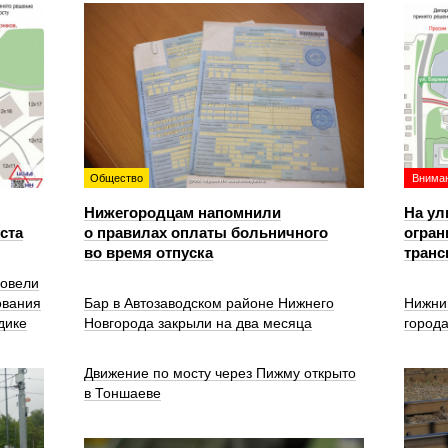
Общество
Вниман
Нижегородцам напомнили
На ул
уста
о правилах оплаты больничного
огран
во время отпуска
транс
ровели
ования
Бар в Автозаводском районе Нижнего
Нижни
дике
Новгорода закрыли на два месяца
город
Движение по мосту через Пижму открыто
в Тоншаеве