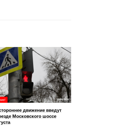
ие!
тороннее движение введут
оезде Московского шоссе
густа