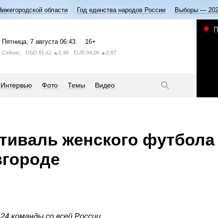
Нижегородской области
Год единства народов России
Выборы — 20
П
Пятница
, 7 августа
06:43
16+
Сейчас
USD
81,41
▲0,48
EUR
94,06
▲0,87
Интервью
Фото
Темы
Видео
тиваль женского футбола
вгороде
24 команды со всей России.