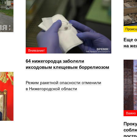
Происш
Еще о
на же
Внимание!
64 нижегородца заболели
иксодовым клещевым боррелиозом
Режим ракетной опасности отменили
в Нижегородской области
Важно
Проку
соблю
постр