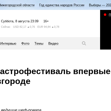
Нижегородской области
Год единства народов России
Выборы — 20
П
Суббота
, 8 августа
23:09
16+
Сейчас
USD
82,17
▲0,76
EUR
94,84
▲0,78
Интервью
Фото
Темы
Видео
гастрофестиваль впервые
вгороде
 ведущие шеф-повара.