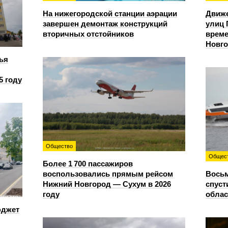
На нижегородской станции аэрации
Движе
завершен демонтаж конструкций
улиц 
вторичных отстойников
време
Новг
ья
5 году
Общество
Общес
Более 1 700 пассажиров
воспользовались прямым рейсом
Восьм
Нижний Новгород — Сухум в 2026
спуст
году
облас
юджет