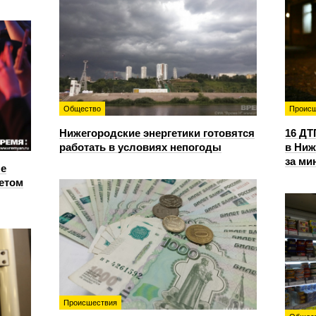
Общество
Происш
Нижегородские энергетики готовятся
16 ДТ
работать в условиях непогоды
в Ниж
за ми
е
етом
Происшествия