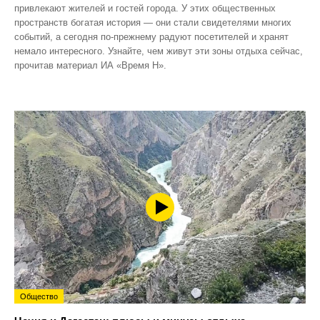
привлекают жителей и гостей города. У этих общественных
пространств богатая история — они стали свидетелями многих
событий, а сегодня по‑прежнему радуют посетителей и хранят
немало интересного. Узнайте, чем живут эти зоны отдыха сейчас,
прочитав материал ИА «Время Н».
Общество