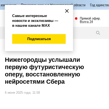
Пятилетие семьи в Нижегородской области
Год единства народов Ро
Самые интересные
Прямой эфир.
новости и эксклюзивы —
Волга 24
в нашем канале МАХ
Новости
Подписаться
Культура
Нижегородцы услышали
первую футуристическую
оперу, восстановленную
нейросетями Сбера
6 июня 2025 года, 11:58