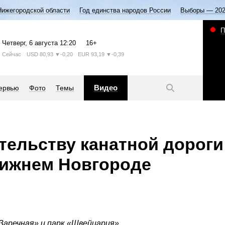
Нижегородской области
Год единства народов России
Выборы — 20
П
Четверг
, 6 августа
12:20
16+
Сейчас
USD
80,93
▼-0,20
EUR
93,19
▼-0,39
Видео
ервью
Фото
Темы
тельству канатной дороги
Нижнем Новгороде
аречная» и парк «Швейцария».