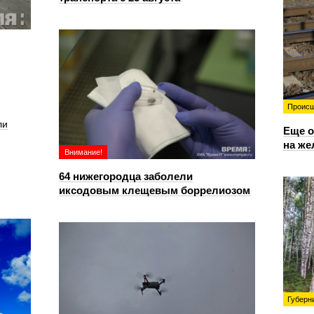
Происш
ли
Еще о
на же
Внимание!
64 нижегородца заболели
иксодовым клещевым боррелиозом
Губерн