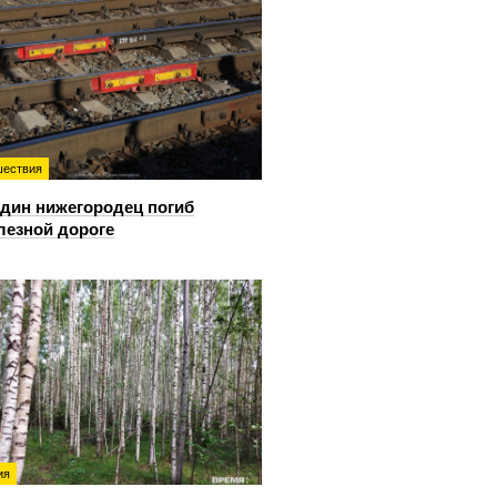
ествия
дин нижегородец погиб
лезной дороге
ия