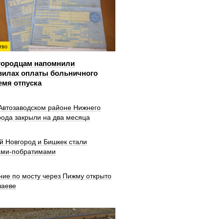
тво
городцам напомнили
вилах оплаты больничного
емя отпуска
 Автозаводском районе Нижнего
рода закрыли на два месяца
й Новгород и Бишкек стали
ами-побратимами
ние по мосту через Пижму открыто
шаеве