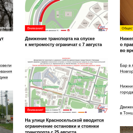
Внимание!
Общес
ут
Движение транспорта на спуске
Ниже
к метромосту ограничат с 7 августа
о пра
во вр
ровели
Бар в
ования
Новго
дике
Нижни
город
Движе
Внимание!
в Тон
На улице Красносельской вводится
ограничение остановки и стоянки
транспорта с 25 августа