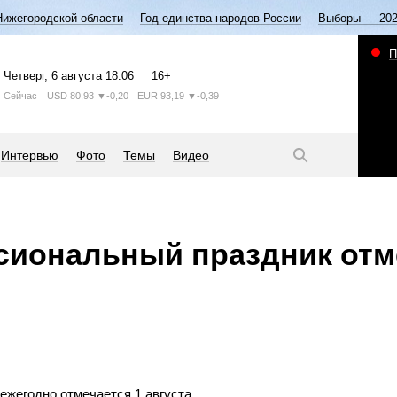
Нижегородской области
Год единства народов России
Выборы — 20
П
Четверг
, 6 августа
18:06
16+
Сейчас
USD
80,93
▼-0,20
EUR
93,19
▼-0,39
Интервью
Фото
Темы
Видео
сиональный праздник отм
ежегодно отмечается 1 августа.