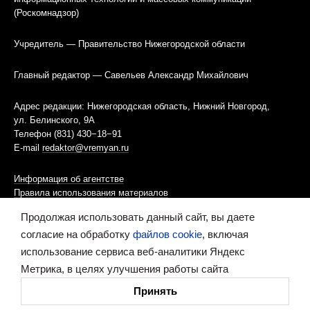
(Роскомнадзор)
Учредитель — Правительство Нижегородской области
Главный редактор — Савельев Александр Михайлович
Адрес редакции: Нижегородская область, Нижний Новгород,
ул. Белинского, 9А
Телефон (831) 430−18−91
E-mail
redaktor@vremyan.ru
Информация об агентстве
Правила использования материалов
Продолжая использовать данный сайт, вы даете
Информационная политика использования «cookies»-файлов
согласие на обработку
файлов cookie
, включая
использование сервиса веб-аналитики Яндекс
Ресурс содержит материалы 16+
Метрика, в целях улучшения работы сайта
Сделано в digital-агентстве
Принять