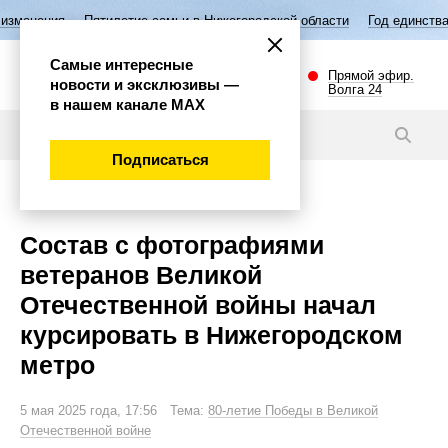
летие семьи в Нижегородской области
Год единства народов России
Самые интересные
Прямой эфир.
новости и эксклюзивы —
Волга 24
в нашем канале МАХ
Видео
Подписаться
Общество
Состав с фотографиями
ветеранов Великой
Отечественной войны начал
курсировать в Нижегородском
метро
5 мая 2025 года, 17:56 Тема:
80-летие Победы в Великой
Отечественной войне