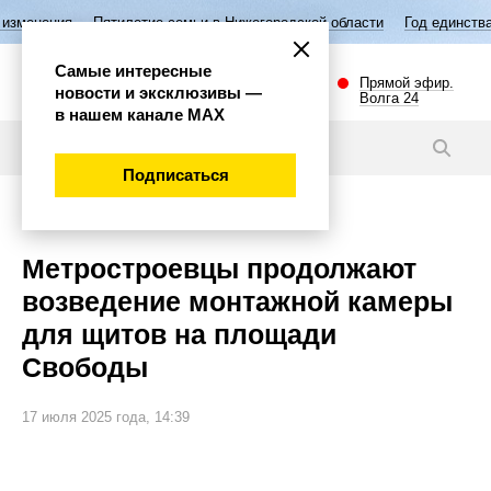
Пятилетие семьи в Нижегородской области
Год единства народов Рос
Самые интересные
Прямой эфир.
новости и эксклюзивы —
Волга 24
в нашем канале МАХ
Видео
Подписаться
Общество
Метростроевцы продолжают
возведение монтажной камеры
для щитов на площади
Свободы
17 июля 2025 года, 14:39