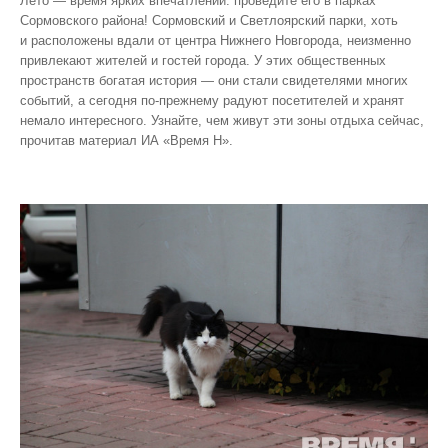
Лето — время ярких впечатлений: проведите его в парках
Сормовского района! Сормовский и Светлоярский парки, хоть
и расположены вдали от центра Нижнего Новгорода, неизменно
привлекают жителей и гостей города. У этих общественных
пространств богатая история — они стали свидетелями многих
событий, а сегодня по‑прежнему радуют посетителей и хранят
немало интересного. Узнайте, чем живут эти зоны отдыха сейчас,
прочитав материал ИА «Время Н».