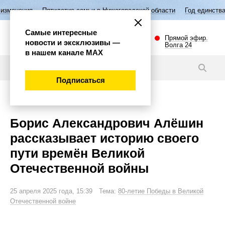
илетие семьи в Нижегородской области
Год единства народов России
Самые интересные
Прямой эфир.
новости и эксклюзивы —
Волга 24
в нашем канале МАХ
Видео
Подписаться
Общество
Борис Александрович Алёшин
рассказывает историю своего
пути времён Великой
Отечественной войны
25 апреля 2025 года, 15:39 Тема:
80-летие Победы в Великой
Отечественной войне