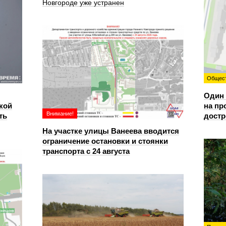
Новгороде уже устранен
Общес
Один 
кой
на пр
Внимание!
ть
достр
На участке улицы Ванеева вводится
ограничение остановки и стоянки
транспорта с 24 августа