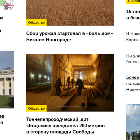
Происш
15-ле
ем
в без
Общество
а
Сбор урожая стартовал в «большом»
В Ниж
Нижнем Новгороде
Карла
На ул
более
Более 
польз
Нижег
Общество
ев
Тоннелепроходческий щит
ря
«Евдокия» преодолел 200 метров
в сторону площади Свободы