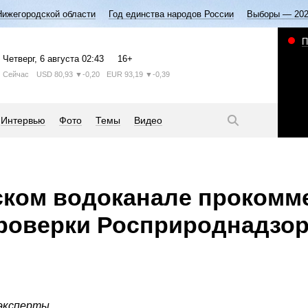
Нижегородской области
Год единства народов России
Выборы — 20
П
Четверг
, 6 августа
02:43
16+
Сейчас
USD
80,93
▼-0,20
EUR
93,19
▼-0,39
Интервью
Фото
Темы
Видео
ском водоканале прокомм
роверки Росприроднадзо
 эксперты.