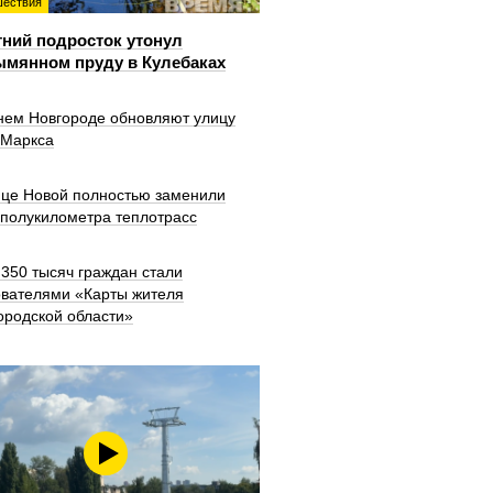
ествия
тний подросток утонул
ымянном пруду в Кулебаках
нем Новгороде обновляют улицу
 Маркса
ице Новой полностью заменили
 полукилометра теплотрасс
350 тысяч граждан стали
ователями «Карты жителя
ородской области»