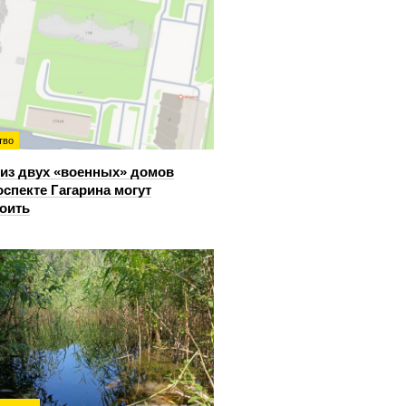
тво
из двух «военных» домов
оспекте Гагарина могут
оить