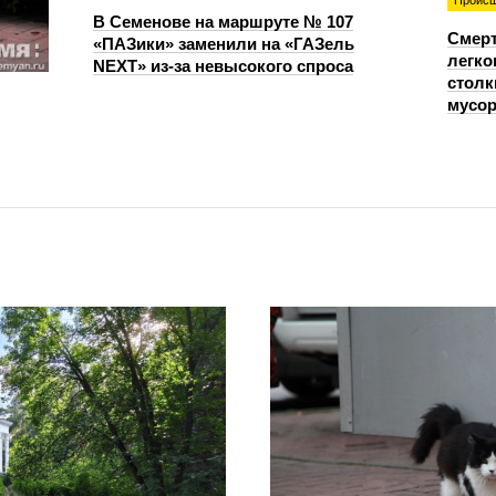
Происш
В Семенове на маршруте № 107
Смерт
«ПАЗики» заменили на «ГАЗель
легко
NEXT» из‑за невысокого спроса
столк
мусо