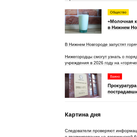
Общество
«Молочная к
в Нижнем Но
В Нижнем Новгороде запустят горя
Нижегородцы смогут узнать о пор
учреждения в 2026 году на «горяч
Важно
Прокуратура
пострадавши
Картина дня
Следователи проверяют информа
о травмировании на дзержинской б