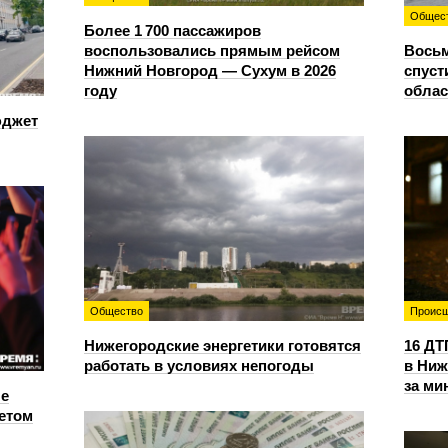
Общес
Более 1 700 пассажиров
воспользовались прямым рейсом
Восьм
Нижний Новгород — Сухум в 2026
спуст
году
облас
юджет
Общество
Происш
Нижегородские энергетики готовятся
16 ДТ
работать в условиях непогоды
в Ниж
за ми
е
етом