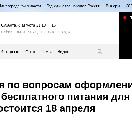
Нижегородской области
Год единства народов России
Выборы — 20
П
Суббота
, 8 августа
21:10
16+
Сейчас
USD
81,41
▲0,48
EUR
94,06
▲0,87
Интервью
Фото
Темы
Видео
я по вопросам оформлен
 бесплатного питания для
остоится 18 апреля