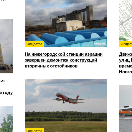
Общество
Общес
На нижегородской станции аэрации
Движе
завершен демонтаж конструкций
улиц 
вторичных отстойников
време
Новг
ья
5 году
Общество