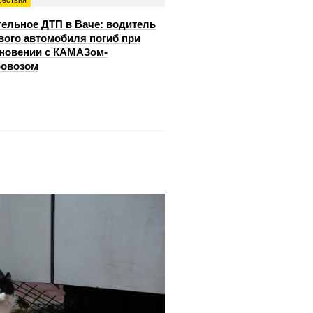
ествия
ельное ДТП в Ваче: водитель
вого автомобиля погиб при
новении с КАМАЗом-
ровозом