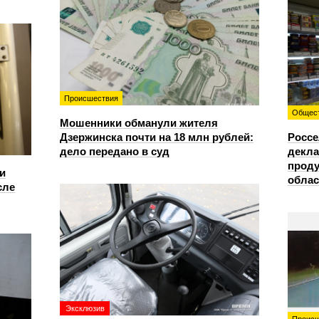
Происшествия
Общес
Мошенники обманули жителя
Дзержинска почти на 18 млн рублей:
Россе
дело передано в суд
декла
проду
и
облас
сле
Эксклюзив