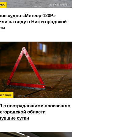
тво
ое судно «Метеор-120Р»
или на воду в Нижегородской
ти
ествия
П с пострадавшими произошло
егородской области
нувшие сутки