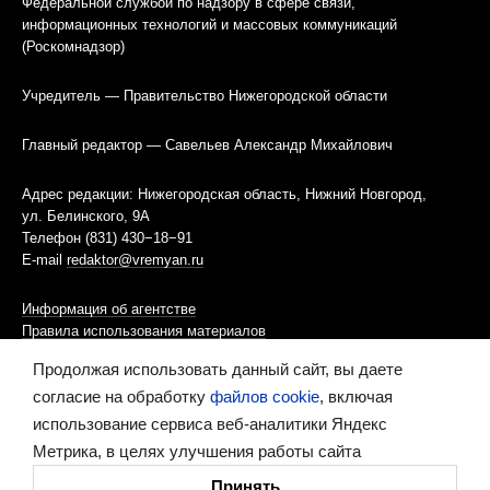
Федеральной службой по надзору в сфере связи,
информационных технологий и массовых коммуникаций
(Роскомнадзор)
Учредитель — Правительство Нижегородской области
Главный редактор — Савельев Александр Михайлович
Адрес редакции: Нижегородская область, Нижний Новгород,
ул. Белинского, 9А
Телефон (831) 430−18−91
E-mail
redaktor@vremyan.ru
Информация об агентстве
Правила использования материалов
Продолжая использовать данный сайт, вы даете
Информационная политика использования «cookies»-файлов
согласие на обработку
файлов cookie
, включая
использование сервиса веб-аналитики Яндекс
Ресурс содержит материалы 16+
Метрика, в целях улучшения работы сайта
Сделано в digital-агентстве
Принять