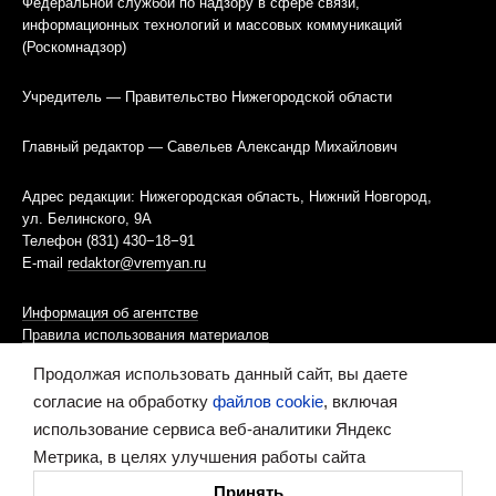
Федеральной службой по надзору в сфере связи,
информационных технологий и массовых коммуникаций
(Роскомнадзор)
Учредитель — Правительство Нижегородской области
Главный редактор — Савельев Александр Михайлович
Адрес редакции: Нижегородская область, Нижний Новгород,
ул. Белинского, 9А
Телефон (831) 430−18−91
E-mail
redaktor@vremyan.ru
Информация об агентстве
Правила использования материалов
Продолжая использовать данный сайт, вы даете
Информационная политика использования «cookies»-файлов
согласие на обработку
файлов cookie
, включая
использование сервиса веб-аналитики Яндекс
Ресурс содержит материалы 16+
Метрика, в целях улучшения работы сайта
Сделано в digital-агентстве
Принять