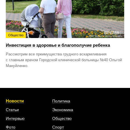
Общество
Инвестиция в здоровье и благополучие ребенка
Рассмотрим все преимущества грудного вскармливания
с главным врачом Городской клинической больницы №40 Ольгой
Мануйленко.
Новости
Политика
Статьи
Экономика
Интервью
Общество
Фото
Спорт