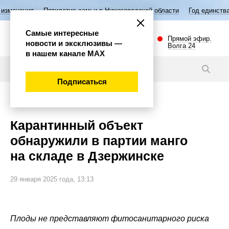
Пятилетие семьи в Нижегородской области
Год единства народов Рос
Самые интересные
Прямой эфир.
новости и эксклюзивы —
Волга 24
в нашем канале МАХ
Новости
Подписаться
Общество
Карантинный объект
обнаружили в партии манго
на складе в Дзержинске
29 января 2025 года, 13:13
Плоды не представляют фитосанитарного риска