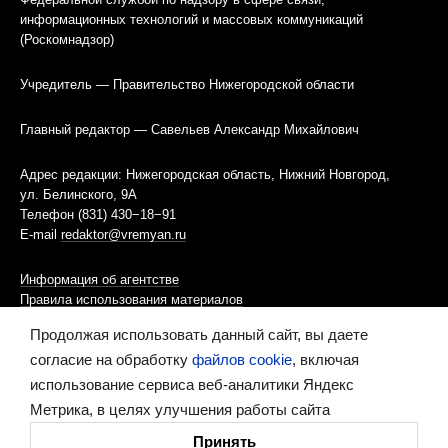
информационных технологий и массовых коммуникаций
(Роскомнадзор)
Учредитель — Правительство Нижегородской области
Главный редактор — Савельев Александр Михайлович
Адрес редакции: Нижегородская область, Нижний Новгород,
ул. Белинского, 9А
Телефон (831) 430−18−91
E-mail
redaktor@vremyan.ru
Информация об агентстве
Правила использования материалов
Продолжая использовать данный сайт, вы даете
Информационная политика использования «cookies»-файлов
согласие на обработку
файлов cookie
, включая
использование сервиса веб-аналитики Яндекс
Ресурс содержит материалы 16+
Метрика, в целях улучшения работы сайта
Сделано в digital-агентстве
Принять