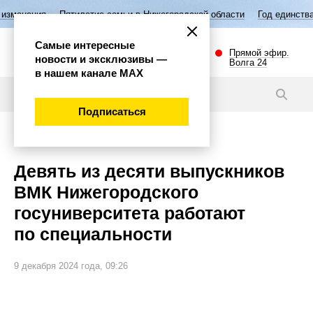
тилетие семьи в Нижегородской области
Год единства народов Росси
Самые интересные
Прямой эфир.
новости и эксклюзивы —
Волга 24
в нашем канале МАХ
Новости
Подписаться
Эксклюзив
Девять из десяти выпускников
ВМК Нижегородского
госуниверситета работают
по специальности
9 декабря 2024 года, 09:26