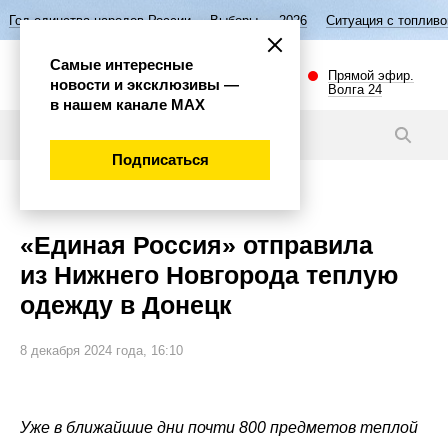
а народов России
Выборы — 2026
Ситуация с топливом в Нижегород
Самые интересные
Прямой эфир.
новости и эксклюзивы —
Волга 24
в нашем канале МАХ
Новости
Подписаться
Общество
«Единая Россия» отправила
из Нижнего Новгорода теплую
одежду в Донецк
8 декабря 2024 года, 16:10
Уже в ближайшие дни почти 800 предметов теплой