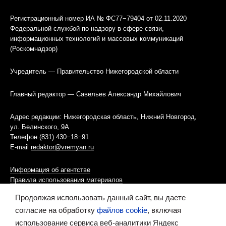
Регистрационный номер ИА № ФС77−79404 от 02.11.2020
Федеральной службой по надзору в сфере связи,
информационных технологий и массовых коммуникаций
(Роскомнадзор)
Учредитель — Правительство Нижегородской области
Главный редактор — Савельев Александр Михайлович
Адрес редакции: Нижегородская область, Нижний Новгород,
ул. Белинского, 9А
Телефон (831) 430−18−91
E-mail
redaktor@vremyan.ru
Информация об агентстве
Правила использования материалов
Продолжая использовать данный сайт, вы даете
Информационная политика использования «cookies»-файлов
согласие на обработку
файлов cookie
, включая
использование сервиса веб-аналитики Яндекс
Ресурс содержит материалы 16+