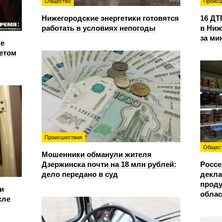
Общество
Происш
Нижегородские энергетики готовятся
16 ДТ
работать в условиях непогоды
в Ниж
за ми
е
етом
Происшествия
Общес
Мошенники обманули жителя
Дзержинска почти на 18 млн рублей:
Россе
дело передано в суд
декла
проду
и
облас
сле