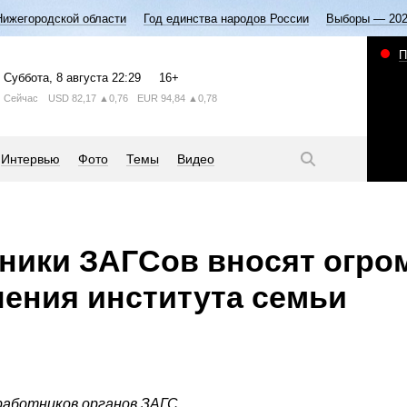
Нижегородской области
Год единства народов России
Выборы — 20
П
Суббота
, 8 августа
22:29
16+
Сейчас
USD
82,17
▲0,76
EUR
94,84
▲0,78
Интервью
Фото
Темы
Видео
ники ЗАГСов вносят огро
ления института семьи
работников органов ЗАГС.