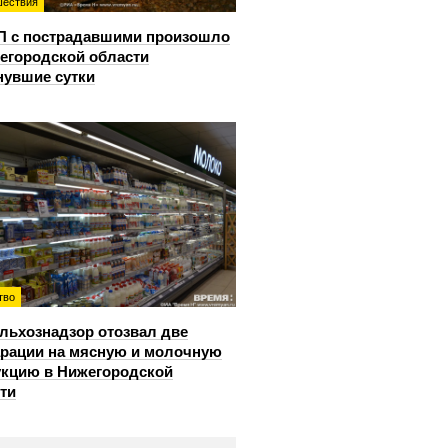
ествия
П с пострадавшими произошло
егородской области
нувшие сутки
тво
льхознадзор отозвал две
рации на мясную и молочную
кцию в Нижегородской
ти