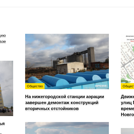
цию
азе
Общество
Общес
На нижегородской станции аэрации
Движе
завершен демонтаж конструкций
улиц 
вторичных отстойников
време
Новг
ья