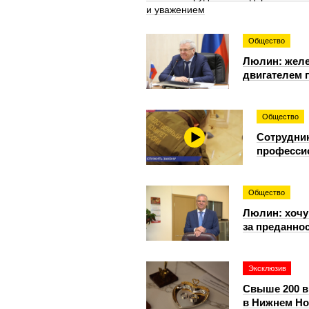
и уважением
Общество
Люлин: желе
двигателем 
Общество
Сотрудник
профессио
Общество
Люлин: хочу
за преданно
Эксклюзив
Свыше 200 в
в Нижнем Но