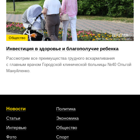
Общество
Инвестиция в здоровье и благополучие ребенка
Рассмотрим все преимущества грудного вскармливания
с главным врачом Городской клинической больницы №40 Ольгой
Мануйленко.
Новости
Политика
Статьи
Экономика
Интервью
Общество
Фото
Спорт