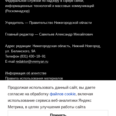
Федеральной службой по надзору в сфере связи,
информационных технологий и массовых коммуникаций
(Роскомнадзор)
Учредитель — Правительство Нижегородской области
Главный редактор — Савельев Александр Михайлович
Адрес редакции: Нижегородская область, Нижний Новгород,
ул. Белинского, 9А
Телефон (831) 430−18−91
E-mail
redaktor@vremyan.ru
Информация об агентстве
Правила использования материалов
Продолжая использовать данный сайт, вы даете
Информационная политика использования «cookies»-файлов
согласие на обработку
файлов cookie
, включая
использование сервиса веб-аналитики Яндекс
Ресурс содержит материалы 16+
Метрика, в целях улучшения работы сайта
Сделано в digital-агентстве
Принять